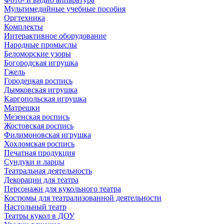
Мультимедийные учебные пособия
Оргтехника
Комплекты
Интерактивное оборудование
Народные промыслы
Беломорские узоры
Богородская игрушка
Гжель
Городецкая роспись
Дымковская игрушка
Каргопольская игрушка
Матрешки
Мезенская роспись
Жостовская роспись
Филимоновская игрушка
Хохломская роспись
Печатная продукция
Сундуки и ларцы
Театральная деятельность
Декорации для театра
Персонажи для кукольного театра
Костюмы для театрализованной деятельности
Настольный театр
Театры кукол в ДОУ