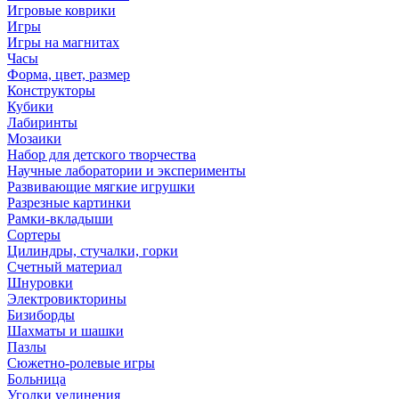
Игровые коврики
Игры
Игры на магнитах
Часы
Форма, цвет, размер
Конструкторы
Кубики
Лабиринты
Мозаики
Набор для детского творчества
Научные лаборатории и эксперименты
Развивающие мягкие игрушки
Разрезные картинки
Рамки-вкладыши
Сортеры
Цилиндры, стучалки, горки
Счетный материал
Шнуровки
Электровикторины
Бизиборды
Шахматы и шашки
Пазлы
Сюжетно-ролевые игры
Больница
Уголки уединения