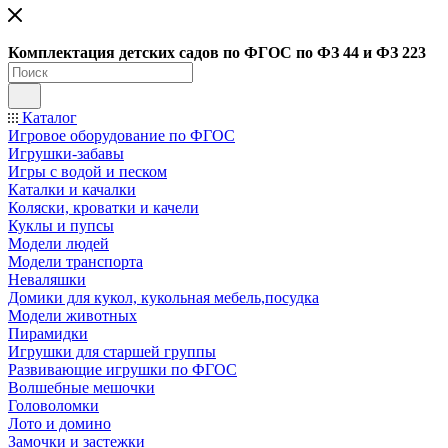
Ко
мплектация детских садов по ФГОC по ФЗ 44 и ФЗ 223
Каталог
Игровое оборудование по ФГОС
Игрушки-забавы
Игры с водой и песком
Каталки и качалки
Коляски, кроватки и качели
Куклы и пупсы
Модели людей
Модели транспорта
Неваляшки
Домики для кукол, кукольная мебель,посудка
Модели животных
Пирамидки
Игрушки для старшей группы
Развивающие игрушки по ФГОС
Волшебные мешочки
Головоломки
Лото и домино
Замочки и застежки