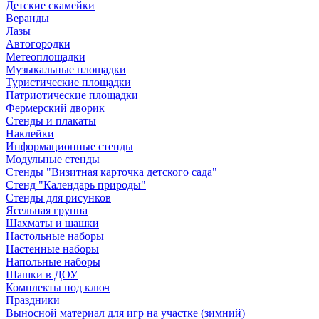
Детские скамейки
Веранды
Лазы
Автогородки
Метеоплощадки
Музыкальные площадки
Туристические площадки
Патриотические площадки
Фермерский дворик
Стенды и плакаты
Наклейки
Информационные стенды
Модульные стенды
Стенды "Визитная карточка детского сада"
Стенд "Календарь природы"
Стенды для рисунков
Ясельная группа
Шахматы и шашки
Настольные наборы
Настенные наборы
Напольные наборы
Шашки в ДОУ
Комплекты под ключ
Праздники
Выносной материал для игр на участке (зимний)