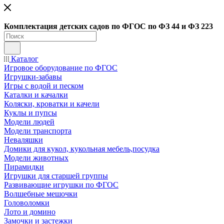
Ко
мплектация детских садов по ФГОC по ФЗ 44 и ФЗ 223
Каталог
Игровое оборудование по ФГОС
Игрушки-забавы
Игры с водой и песком
Каталки и качалки
Коляски, кроватки и качели
Куклы и пупсы
Модели людей
Модели транспорта
Неваляшки
Домики для кукол, кукольная мебель,посудка
Модели животных
Пирамидки
Игрушки для старшей группы
Развивающие игрушки по ФГОС
Волшебные мешочки
Головоломки
Лото и домино
Замочки и застежки