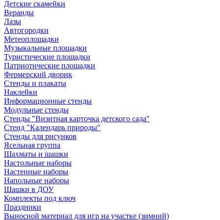
Детские скамейки
Веранды
Лазы
Автогородки
Метеоплощадки
Музыкальные площадки
Туристические площадки
Патриотические площадки
Фермерский дворик
Стенды и плакаты
Наклейки
Информационные стенды
Модульные стенды
Стенды "Визитная карточка детского сада"
Стенд "Календарь природы"
Стенды для рисунков
Ясельная группа
Шахматы и шашки
Настольные наборы
Настенные наборы
Напольные наборы
Шашки в ДОУ
Комплекты под ключ
Праздники
Выносной материал для игр на участке (зимний)