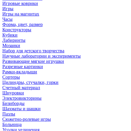
Игровые коврики
Игры
Игры на магнитах
Часы
Форма, цвет, размер
Конструкторы
Кубики
Лабиринты
Мозаики
Набор для детского творчества
Научные лаборатории и эксперименты
Развивающие мягкие игрушки
Разрезные картинки
Рамки-вкладыши
Сортеры
Цилиндры, стучалки, горки
Счетный материал
Шнуровки
Электровикторины
Бизиборды
Шахматы и шашки
Пазлы
Сюжетно-ролевые игры
Больница
Уголки уединения