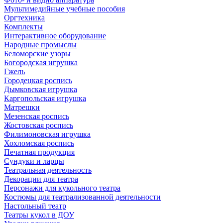
Мультимедийные учебные пособия
Оргтехника
Комплекты
Интерактивное оборудование
Народные промыслы
Беломорские узоры
Богородская игрушка
Гжель
Городецкая роспись
Дымковская игрушка
Каргопольская игрушка
Матрешки
Мезенская роспись
Жостовская роспись
Филимоновская игрушка
Хохломская роспись
Печатная продукция
Сундуки и ларцы
Театральная деятельность
Декорации для театра
Персонажи для кукольного театра
Костюмы для театрализованной деятельности
Настольный театр
Театры кукол в ДОУ