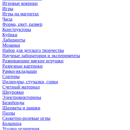
Игровые коврики
Игры
Игры на магнитах
Часы
Форма, цвет, размер
Конструкторы
Кубики
Лабиринты
Мозаики
Набор для детского творчества
Научные лаборатории и эксперименты
Развивающие мягкие игрушки
Разрезные картинки
Рамки-вкладыши
Сортеры
Цилиндры, стучалки, горки
Счетный материал
Шнуровки
Электровикторины
Бизиборды
Шахматы и шашки
Пазлы
Сюжетно-ролевые игры
Больница
Уголки уединения