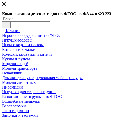
Ко
мплектация детских садов по ФГОC по ФЗ 44 и ФЗ 223
Каталог
Игровое оборудование по ФГОС
Игрушки-забавы
Игры с водой и песком
Каталки и качалки
Коляски, кроватки и качели
Куклы и пупсы
Модели людей
Модели транспорта
Неваляшки
Домики для кукол, кукольная мебель,посудка
Модели животных
Пирамидки
Игрушки для старшей группы
Развивающие игрушки по ФГОС
Волшебные мешочки
Головоломки
Лото и домино
Замочки и застежки