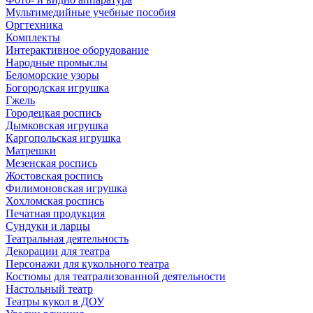
Мультимедийные учебные пособия
Оргтехника
Комплекты
Интерактивное оборудование
Народные промыслы
Беломорские узоры
Богородская игрушка
Гжель
Городецкая роспись
Дымковская игрушка
Каргопольская игрушка
Матрешки
Мезенская роспись
Жостовская роспись
Филимоновская игрушка
Хохломская роспись
Печатная продукция
Сундуки и ларцы
Театральная деятельность
Декорации для театра
Персонажи для кукольного театра
Костюмы для театрализованной деятельности
Настольный театр
Театры кукол в ДОУ