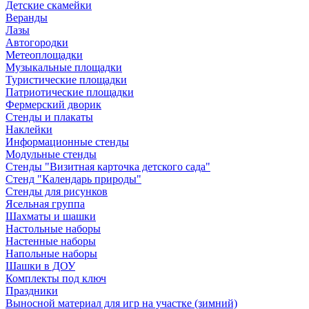
Детские скамейки
Веранды
Лазы
Автогородки
Метеоплощадки
Музыкальные площадки
Туристические площадки
Патриотические площадки
Фермерский дворик
Стенды и плакаты
Наклейки
Информационные стенды
Модульные стенды
Стенды "Визитная карточка детского сада"
Стенд "Календарь природы"
Стенды для рисунков
Ясельная группа
Шахматы и шашки
Настольные наборы
Настенные наборы
Напольные наборы
Шашки в ДОУ
Комплекты под ключ
Праздники
Выносной материал для игр на участке (зимний)