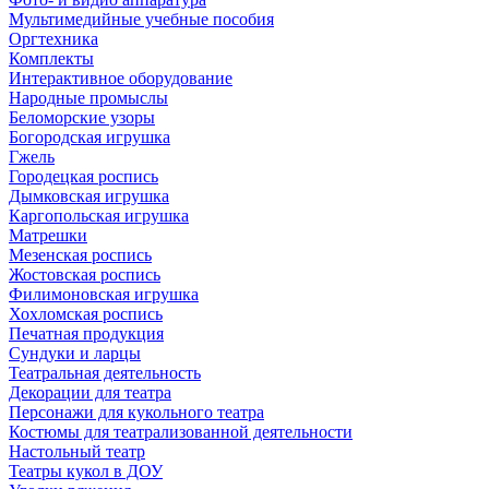
Мультимедийные учебные пособия
Оргтехника
Комплекты
Интерактивное оборудование
Народные промыслы
Беломорские узоры
Богородская игрушка
Гжель
Городецкая роспись
Дымковская игрушка
Каргопольская игрушка
Матрешки
Мезенская роспись
Жостовская роспись
Филимоновская игрушка
Хохломская роспись
Печатная продукция
Сундуки и ларцы
Театральная деятельность
Декорации для театра
Персонажи для кукольного театра
Костюмы для театрализованной деятельности
Настольный театр
Театры кукол в ДОУ