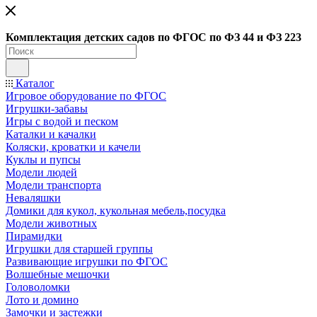
Ко
мплектация детских садов по ФГОC по ФЗ 44 и ФЗ 223
Каталог
Игровое оборудование по ФГОС
Игрушки-забавы
Игры с водой и песком
Каталки и качалки
Коляски, кроватки и качели
Куклы и пупсы
Модели людей
Модели транспорта
Неваляшки
Домики для кукол, кукольная мебель,посудка
Модели животных
Пирамидки
Игрушки для старшей группы
Развивающие игрушки по ФГОС
Волшебные мешочки
Головоломки
Лото и домино
Замочки и застежки