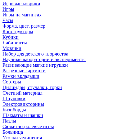
Игровые коврики
Игры
Игры на магнитах
Часы
Форма, цвет, размер
Конструкторы
Кубики
Лабиринты
Мозаики
Набор для детского творчества
Научные лаборатории и эксперименты
Развивающие мягкие игрушки
Разрезные картинки
Рамки-вкладыши
Сортеры
Цилиндры, стучалки, горки
Счетный материал
Шнуровки
Электровикторины
Бизиборды
Шахматы и шашки
Пазлы
Сюжетно-ролевые игры
Больница
Уголки уединения