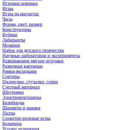
Игровые коврики
Игры
Игры на магнитах
Часы
Форма, цвет, размер
Конструкторы
Кубики
Лабиринты
Мозаики
Набор для детского творчества
Научные лаборатории и эксперименты
Развивающие мягкие игрушки
Разрезные картинки
Рамки-вкладыши
Сортеры
Цилиндры, стучалки, горки
Счетный материал
Шнуровки
Электровикторины
Бизиборды
Шахматы и шашки
Пазлы
Сюжетно-ролевые игры
Больница
Уголки уединения