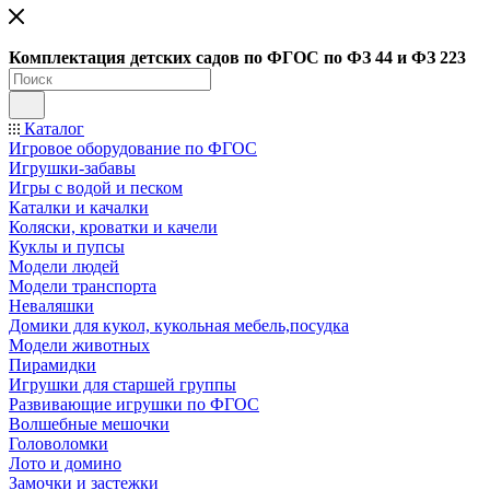
Ко
мплектация детских садов по ФГОC по ФЗ 44 и ФЗ 223
Каталог
Игровое оборудование по ФГОС
Игрушки-забавы
Игры с водой и песком
Каталки и качалки
Коляски, кроватки и качели
Куклы и пупсы
Модели людей
Модели транспорта
Неваляшки
Домики для кукол, кукольная мебель,посудка
Модели животных
Пирамидки
Игрушки для старшей группы
Развивающие игрушки по ФГОС
Волшебные мешочки
Головоломки
Лото и домино
Замочки и застежки