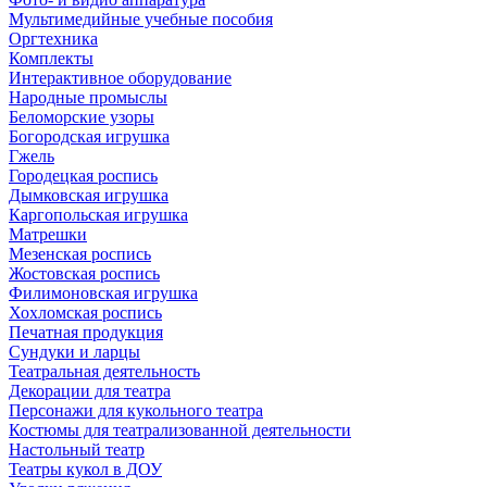
Мультимедийные учебные пособия
Оргтехника
Комплекты
Интерактивное оборудование
Народные промыслы
Беломорские узоры
Богородская игрушка
Гжель
Городецкая роспись
Дымковская игрушка
Каргопольская игрушка
Матрешки
Мезенская роспись
Жостовская роспись
Филимоновская игрушка
Хохломская роспись
Печатная продукция
Сундуки и ларцы
Театральная деятельность
Декорации для театра
Персонажи для кукольного театра
Костюмы для театрализованной деятельности
Настольный театр
Театры кукол в ДОУ