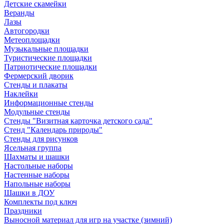
Детские скамейки
Веранды
Лазы
Автогородки
Метеоплощадки
Музыкальные площадки
Туристические площадки
Патриотические площадки
Фермерский дворик
Стенды и плакаты
Наклейки
Информационные стенды
Модульные стенды
Стенды "Визитная карточка детского сада"
Стенд "Календарь природы"
Стенды для рисунков
Ясельная группа
Шахматы и шашки
Настольные наборы
Настенные наборы
Напольные наборы
Шашки в ДОУ
Комплекты под ключ
Праздники
Выносной материал для игр на участке (зимний)