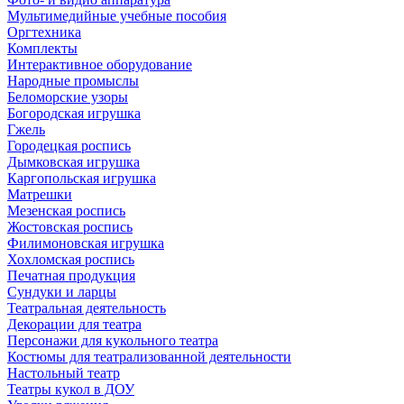
Мультимедийные учебные пособия
Оргтехника
Комплекты
Интерактивное оборудование
Народные промыслы
Беломорские узоры
Богородская игрушка
Гжель
Городецкая роспись
Дымковская игрушка
Каргопольская игрушка
Матрешки
Мезенская роспись
Жостовская роспись
Филимоновская игрушка
Хохломская роспись
Печатная продукция
Сундуки и ларцы
Театральная деятельность
Декорации для театра
Персонажи для кукольного театра
Костюмы для театрализованной деятельности
Настольный театр
Театры кукол в ДОУ