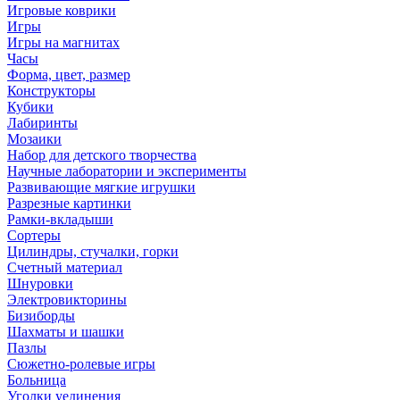
Игровые коврики
Игры
Игры на магнитах
Часы
Форма, цвет, размер
Конструкторы
Кубики
Лабиринты
Мозаики
Набор для детского творчества
Научные лаборатории и эксперименты
Развивающие мягкие игрушки
Разрезные картинки
Рамки-вкладыши
Сортеры
Цилиндры, стучалки, горки
Счетный материал
Шнуровки
Электровикторины
Бизиборды
Шахматы и шашки
Пазлы
Сюжетно-ролевые игры
Больница
Уголки уединения