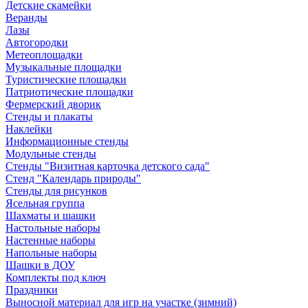
Детские скамейки
Веранды
Лазы
Автогородки
Метеоплощадки
Музыкальные площадки
Туристические площадки
Патриотические площадки
Фермерский дворик
Стенды и плакаты
Наклейки
Информационные стенды
Модульные стенды
Стенды "Визитная карточка детского сада"
Стенд "Календарь природы"
Стенды для рисунков
Ясельная группа
Шахматы и шашки
Настольные наборы
Настенные наборы
Напольные наборы
Шашки в ДОУ
Комплекты под ключ
Праздники
Выносной материал для игр на участке (зимний)