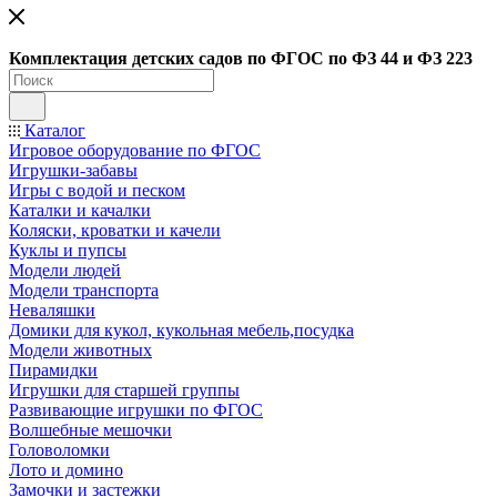
Ко
мплектация детских садов по ФГОC по ФЗ 44 и ФЗ 223
Каталог
Игровое оборудование по ФГОС
Игрушки-забавы
Игры с водой и песком
Каталки и качалки
Коляски, кроватки и качели
Куклы и пупсы
Модели людей
Модели транспорта
Неваляшки
Домики для кукол, кукольная мебель,посудка
Модели животных
Пирамидки
Игрушки для старшей группы
Развивающие игрушки по ФГОС
Волшебные мешочки
Головоломки
Лото и домино
Замочки и застежки