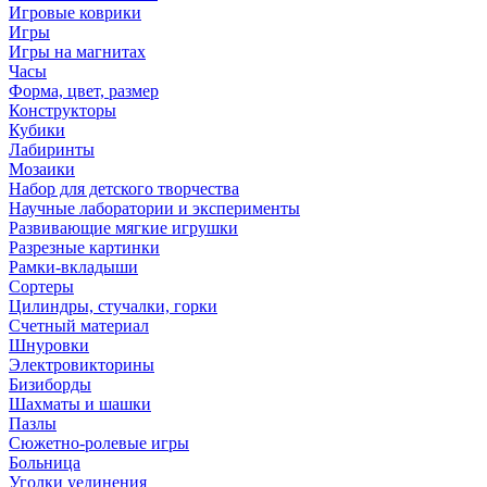
Игровые коврики
Игры
Игры на магнитах
Часы
Форма, цвет, размер
Конструкторы
Кубики
Лабиринты
Мозаики
Набор для детского творчества
Научные лаборатории и эксперименты
Развивающие мягкие игрушки
Разрезные картинки
Рамки-вкладыши
Сортеры
Цилиндры, стучалки, горки
Счетный материал
Шнуровки
Электровикторины
Бизиборды
Шахматы и шашки
Пазлы
Сюжетно-ролевые игры
Больница
Уголки уединения