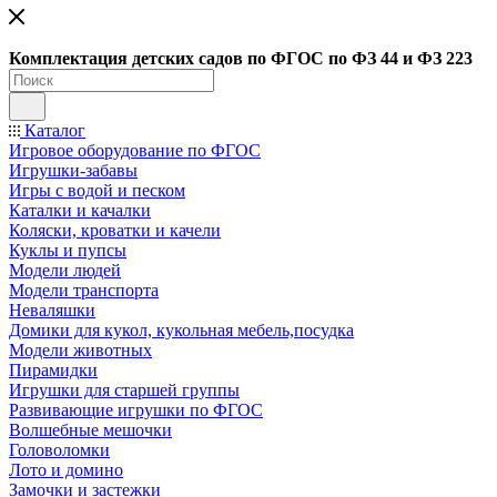
Ко
мплектация детских садов по ФГОC по ФЗ 44 и ФЗ 223
Каталог
Игровое оборудование по ФГОС
Игрушки-забавы
Игры с водой и песком
Каталки и качалки
Коляски, кроватки и качели
Куклы и пупсы
Модели людей
Модели транспорта
Неваляшки
Домики для кукол, кукольная мебель,посудка
Модели животных
Пирамидки
Игрушки для старшей группы
Развивающие игрушки по ФГОС
Волшебные мешочки
Головоломки
Лото и домино
Замочки и застежки