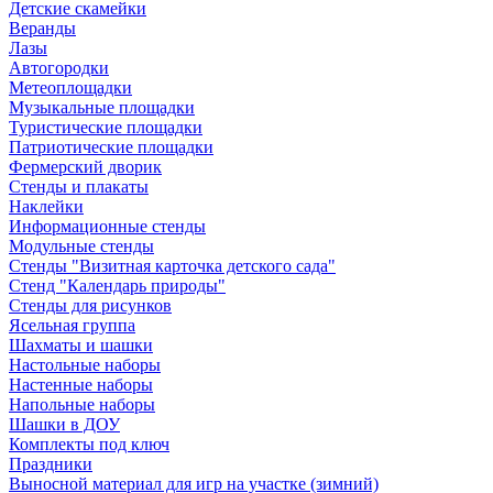
Детские скамейки
Веранды
Лазы
Автогородки
Метеоплощадки
Музыкальные площадки
Туристические площадки
Патриотические площадки
Фермерский дворик
Стенды и плакаты
Наклейки
Информационные стенды
Модульные стенды
Стенды "Визитная карточка детского сада"
Стенд "Календарь природы"
Стенды для рисунков
Ясельная группа
Шахматы и шашки
Настольные наборы
Настенные наборы
Напольные наборы
Шашки в ДОУ
Комплекты под ключ
Праздники
Выносной материал для игр на участке (зимний)