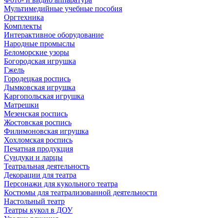
Мультимедийные учебные пособия
Оргтехника
Комплекты
Интерактивное оборудование
Народные промыслы
Беломорские узоры
Богородская игрушка
Гжель
Городецкая роспись
Дымковская игрушка
Каргопольская игрушка
Матрешки
Мезенская роспись
Жостовская роспись
Филимоновская игрушка
Хохломская роспись
Печатная продукция
Сундуки и ларцы
Театральная деятельность
Декорации для театра
Персонажи для кукольного театра
Костюмы для театрализованной деятельности
Настольный театр
Театры кукол в ДОУ