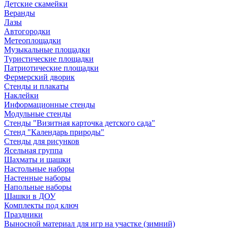
Детские скамейки
Веранды
Лазы
Автогородки
Метеоплощадки
Музыкальные площадки
Туристические площадки
Патриотические площадки
Фермерский дворик
Стенды и плакаты
Наклейки
Информационные стенды
Модульные стенды
Стенды "Визитная карточка детского сада"
Стенд "Календарь природы"
Стенды для рисунков
Ясельная группа
Шахматы и шашки
Настольные наборы
Настенные наборы
Напольные наборы
Шашки в ДОУ
Комплекты под ключ
Праздники
Выносной материал для игр на участке (зимний)