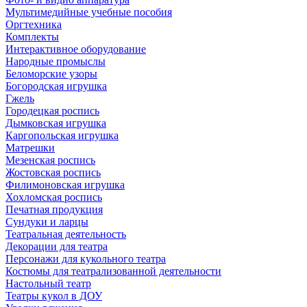
Мультимедийные учебные пособия
Оргтехника
Комплекты
Интерактивное оборудование
Народные промыслы
Беломорские узоры
Богородская игрушка
Гжель
Городецкая роспись
Дымковская игрушка
Каргопольская игрушка
Матрешки
Мезенская роспись
Жостовская роспись
Филимоновская игрушка
Хохломская роспись
Печатная продукция
Сундуки и ларцы
Театральная деятельность
Декорации для театра
Персонажи для кукольного театра
Костюмы для театрализованной деятельности
Настольный театр
Театры кукол в ДОУ