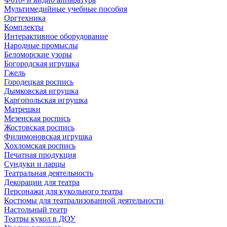
Мультимедийные учебные пособия
Оргтехника
Комплекты
Интерактивное оборудование
Народные промыслы
Беломорские узоры
Богородская игрушка
Гжель
Городецкая роспись
Дымковская игрушка
Каргопольская игрушка
Матрешки
Мезенская роспись
Жостовская роспись
Филимоновская игрушка
Хохломская роспись
Печатная продукция
Сундуки и ларцы
Театральная деятельность
Декорации для театра
Персонажи для кукольного театра
Костюмы для театрализованной деятельности
Настольный театр
Театры кукол в ДОУ