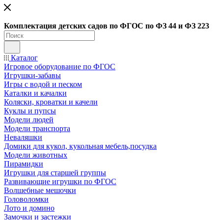
Ко
мплектация детских садов по ФГОC по ФЗ 44 и ФЗ 223
Каталог
Игровое оборудование по ФГОС
Игрушки-забавы
Игры с водой и песком
Каталки и качалки
Коляски, кроватки и качели
Куклы и пупсы
Модели людей
Модели транспорта
Неваляшки
Домики для кукол, кукольная мебель,посудка
Модели животных
Пирамидки
Игрушки для старшей группы
Развивающие игрушки по ФГОС
Волшебные мешочки
Головоломки
Лото и домино
Замочки и застежки