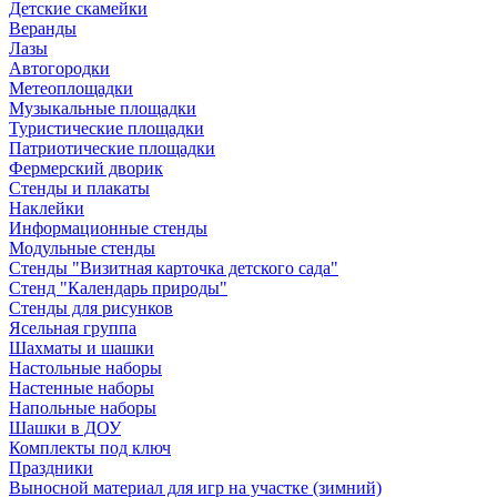
Детские скамейки
Веранды
Лазы
Автогородки
Метеоплощадки
Музыкальные площадки
Туристические площадки
Патриотические площадки
Фермерский дворик
Стенды и плакаты
Наклейки
Информационные стенды
Модульные стенды
Стенды "Визитная карточка детского сада"
Стенд "Календарь природы"
Стенды для рисунков
Ясельная группа
Шахматы и шашки
Настольные наборы
Настенные наборы
Напольные наборы
Шашки в ДОУ
Комплекты под ключ
Праздники
Выносной материал для игр на участке (зимний)