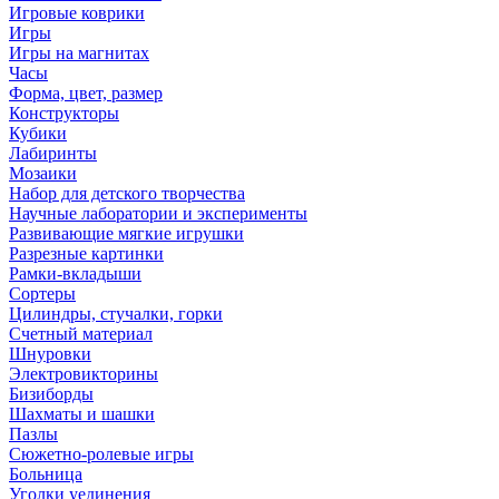
Игровые коврики
Игры
Игры на магнитах
Часы
Форма, цвет, размер
Конструкторы
Кубики
Лабиринты
Мозаики
Набор для детского творчества
Научные лаборатории и эксперименты
Развивающие мягкие игрушки
Разрезные картинки
Рамки-вкладыши
Сортеры
Цилиндры, стучалки, горки
Счетный материал
Шнуровки
Электровикторины
Бизиборды
Шахматы и шашки
Пазлы
Сюжетно-ролевые игры
Больница
Уголки уединения