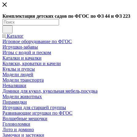
Ко
мплектация детских садов по ФГОC по ФЗ 44 и ФЗ 223
Каталог
Игровое оборудование по ФГОС
Игрушки-забавы
Игры с водой и песком
Каталки и качалки
Коляски, кроватки и качели
Куклы и пупсы
Модели людей
Модели транспорта
Неваляшки
Домики для кукол, кукольная мебель,посудка
Модели животных
Пирамидки
Игрушки для старшей группы
Развивающие игрушки по ФГОС
Волшебные мешочки
Головоломки
Лото и домино
Замочки и застежки