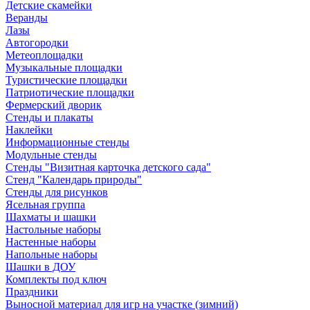
Детские скамейки
Веранды
Лазы
Автогородки
Метеоплощадки
Музыкальные площадки
Туристические площадки
Патриотические площадки
Фермерский дворик
Стенды и плакаты
Наклейки
Информационные стенды
Модульные стенды
Стенды "Визитная карточка детского сада"
Стенд "Календарь природы"
Стенды для рисунков
Ясельная группа
Шахматы и шашки
Настольные наборы
Настенные наборы
Напольные наборы
Шашки в ДОУ
Комплекты под ключ
Праздники
Выносной материал для игр на участке (зимний)