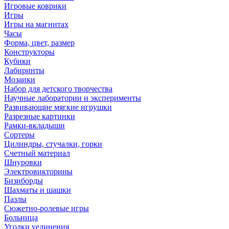
Игровые коврики
Игры
Игры на магнитах
Часы
Форма, цвет, размер
Конструкторы
Кубики
Лабиринты
Мозаики
Набор для детского творчества
Научные лаборатории и эксперименты
Развивающие мягкие игрушки
Разрезные картинки
Рамки-вкладыши
Сортеры
Цилиндры, стучалки, горки
Счетный материал
Шнуровки
Электровикторины
Бизиборды
Шахматы и шашки
Пазлы
Сюжетно-ролевые игры
Больница
Уголки уединения