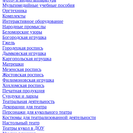
Мультимедийные учебные пособия
Оргтехника
Комплекты
Интерактивное оборудование
Народные промыслы
Беломорские узоры
Богородская игрушка
Гжель
Городецкая роспись
Дымковская игрушка
Каргопольская игрушка
Матрешки
Мезенская роспись
Жостовская роспись
Филимоновская игрушка
Хохломская роспись
Печатная продукция
Сундуки и ларцы
Театральная деятельность
Декорации для театра
Персонажи для кукольного театра
Костюмы для театрализованной деятельности
Настольный театр
Театры кукол в ДОУ