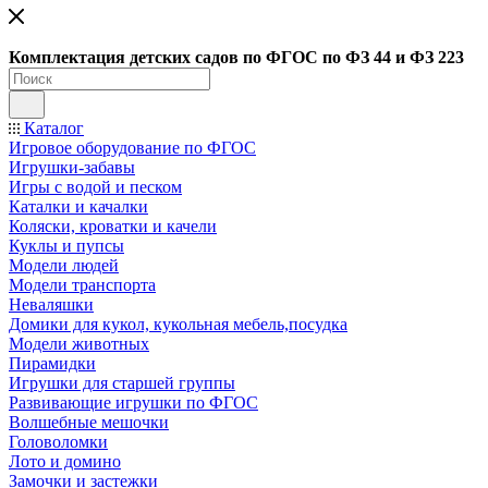
Ко
мплектация детских садов по ФГОC по ФЗ 44 и ФЗ 223
Каталог
Игровое оборудование по ФГОС
Игрушки-забавы
Игры с водой и песком
Каталки и качалки
Коляски, кроватки и качели
Куклы и пупсы
Модели людей
Модели транспорта
Неваляшки
Домики для кукол, кукольная мебель,посудка
Модели животных
Пирамидки
Игрушки для старшей группы
Развивающие игрушки по ФГОС
Волшебные мешочки
Головоломки
Лото и домино
Замочки и застежки