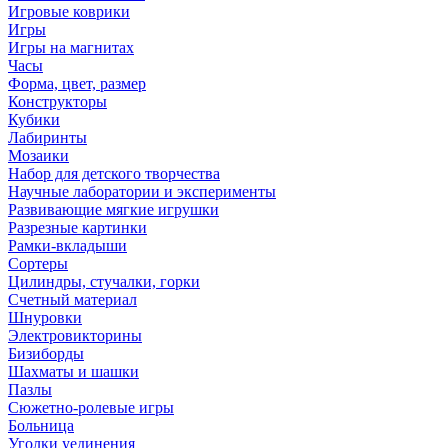
Игровые коврики
Игры
Игры на магнитах
Часы
Форма, цвет, размер
Конструкторы
Кубики
Лабиринты
Мозаики
Набор для детского творчества
Научные лаборатории и эксперименты
Развивающие мягкие игрушки
Разрезные картинки
Рамки-вкладыши
Сортеры
Цилиндры, стучалки, горки
Счетный материал
Шнуровки
Электровикторины
Бизиборды
Шахматы и шашки
Пазлы
Сюжетно-ролевые игры
Больница
Уголки уединения