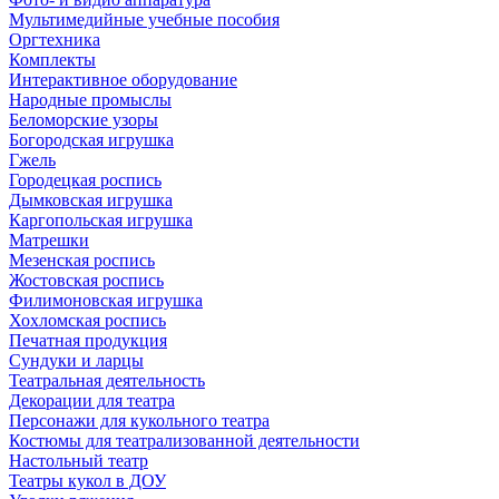
Мультимедийные учебные пособия
Оргтехника
Комплекты
Интерактивное оборудование
Народные промыслы
Беломорские узоры
Богородская игрушка
Гжель
Городецкая роспись
Дымковская игрушка
Каргопольская игрушка
Матрешки
Мезенская роспись
Жостовская роспись
Филимоновская игрушка
Хохломская роспись
Печатная продукция
Сундуки и ларцы
Театральная деятельность
Декорации для театра
Персонажи для кукольного театра
Костюмы для театрализованной деятельности
Настольный театр
Театры кукол в ДОУ