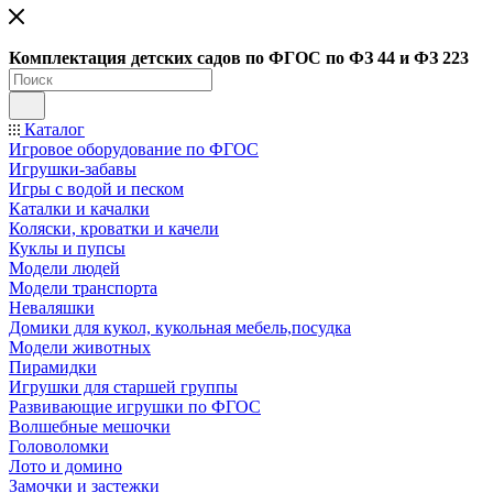
Ко
мплектация детских садов по ФГОC по ФЗ 44 и ФЗ 223
Каталог
Игровое оборудование по ФГОС
Игрушки-забавы
Игры с водой и песком
Каталки и качалки
Коляски, кроватки и качели
Куклы и пупсы
Модели людей
Модели транспорта
Неваляшки
Домики для кукол, кукольная мебель,посудка
Модели животных
Пирамидки
Игрушки для старшей группы
Развивающие игрушки по ФГОС
Волшебные мешочки
Головоломки
Лото и домино
Замочки и застежки