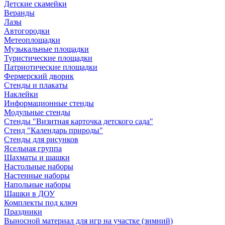
Детские скамейки
Веранды
Лазы
Автогородки
Метеоплощадки
Музыкальные площадки
Туристические площадки
Патриотические площадки
Фермерский дворик
Стенды и плакаты
Наклейки
Информационные стенды
Модульные стенды
Стенды "Визитная карточка детского сада"
Стенд "Календарь природы"
Стенды для рисунков
Ясельная группа
Шахматы и шашки
Настольные наборы
Настенные наборы
Напольные наборы
Шашки в ДОУ
Комплекты под ключ
Праздники
Выносной материал для игр на участке (зимний)