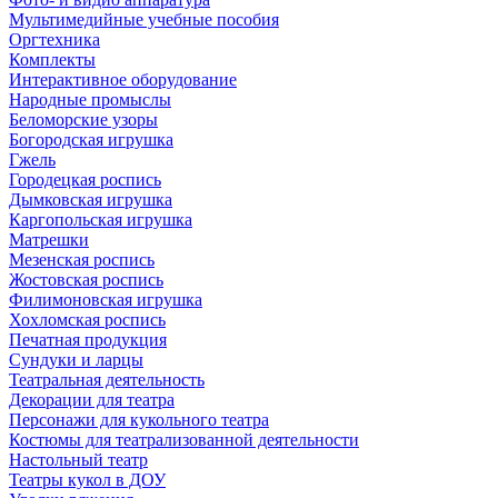
Мультимедийные учебные пособия
Оргтехника
Комплекты
Интерактивное оборудование
Народные промыслы
Беломорские узоры
Богородская игрушка
Гжель
Городецкая роспись
Дымковская игрушка
Каргопольская игрушка
Матрешки
Мезенская роспись
Жостовская роспись
Филимоновская игрушка
Хохломская роспись
Печатная продукция
Сундуки и ларцы
Театральная деятельность
Декорации для театра
Персонажи для кукольного театра
Костюмы для театрализованной деятельности
Настольный театр
Театры кукол в ДОУ