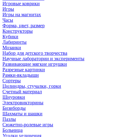
Игровые коврики
Игры
Игры на магнитах
Часы
Форма, цвет, размер
Конструкторы
Кубики
Лабиринты
Мозаики
Набор для детского творчества
Научные лаборатории и эксперименты
Развивающие мягкие игрушки
Разрезные картинки
Рамки-вкладыши
Сортеры
Цилиндры, стучалки, горки
Счетный материал
Шнуровки
Электровикторины
Бизиборды
Шахматы и шашки
Пазлы
Сюжетно-ролевые игры
Больница
Уголки уединения