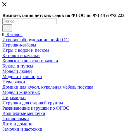
Ко
мплектация детских садов по ФГОC по ФЗ 44 и ФЗ 223
Каталог
Игровое оборудование по ФГОС
Игрушки-забавы
Игры с водой и песком
Каталки и качалки
Коляски, кроватки и качели
Куклы и пупсы
Модели людей
Модели транспорта
Неваляшки
Домики для кукол, кукольная мебель,посудка
Модели животных
Пирамидки
Игрушки для старшей группы
Развивающие игрушки по ФГОС
Волшебные мешочки
Головоломки
Лото и домино
Замочки и застежки