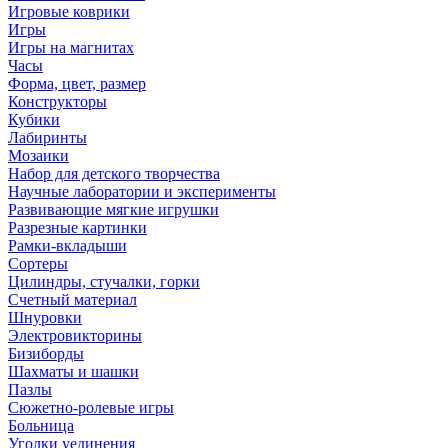
Игровые коврики
Игры
Игры на магнитах
Часы
Форма, цвет, размер
Конструкторы
Кубики
Лабиринты
Мозаики
Набор для детского творчества
Научные лаборатории и эксперименты
Развивающие мягкие игрушки
Разрезные картинки
Рамки-вкладыши
Сортеры
Цилиндры, стучалки, горки
Счетный материал
Шнуровки
Электровикторины
Бизиборды
Шахматы и шашки
Пазлы
Сюжетно-ролевые игры
Больница
Уголки уединения