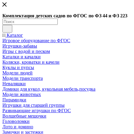
Ко
мплектация детских садов по ФГОC по ФЗ 44 и ФЗ 223
Каталог
Игровое оборудование по ФГОС
Игрушки-забавы
Игры с водой и песком
Каталки и качалки
Коляски, кроватки и качели
Куклы и пупсы
Модели людей
Модели транспорта
Неваляшки
Домики для кукол, кукольная мебель,посудка
Модели животных
Пирамидки
Игрушки для старшей группы
Развивающие игрушки по ФГОС
Волшебные мешочки
Головоломки
Лото и домино
Замочки и застежки