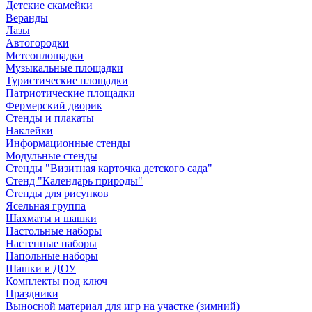
Детские скамейки
Веранды
Лазы
Автогородки
Метеоплощадки
Музыкальные площадки
Туристические площадки
Патриотические площадки
Фермерский дворик
Стенды и плакаты
Наклейки
Информационные стенды
Модульные стенды
Стенды "Визитная карточка детского сада"
Стенд "Календарь природы"
Стенды для рисунков
Ясельная группа
Шахматы и шашки
Настольные наборы
Настенные наборы
Напольные наборы
Шашки в ДОУ
Комплекты под ключ
Праздники
Выносной материал для игр на участке (зимний)