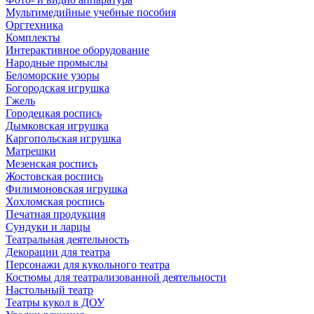
Мультимедийные учебные пособия
Оргтехника
Комплекты
Интерактивное оборудование
Народные промыслы
Беломорские узоры
Богородская игрушка
Гжель
Городецкая роспись
Дымковская игрушка
Каргопольская игрушка
Матрешки
Мезенская роспись
Жостовская роспись
Филимоновская игрушка
Хохломская роспись
Печатная продукция
Сундуки и ларцы
Театральная деятельность
Декорации для театра
Персонажи для кукольного театра
Костюмы для театрализованной деятельности
Настольный театр
Театры кукол в ДОУ