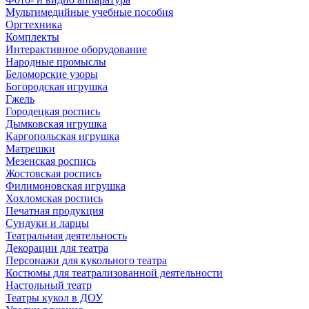
Мультимедийные учебные пособия
Оргтехника
Комплекты
Интерактивное оборудование
Народные промыслы
Беломорские узоры
Богородская игрушка
Гжель
Городецкая роспись
Дымковская игрушка
Каргопольская игрушка
Матрешки
Мезенская роспись
Жостовская роспись
Филимоновская игрушка
Хохломская роспись
Печатная продукция
Сундуки и ларцы
Театральная деятельность
Декорации для театра
Персонажи для кукольного театра
Костюмы для театрализованной деятельности
Настольный театр
Театры кукол в ДОУ