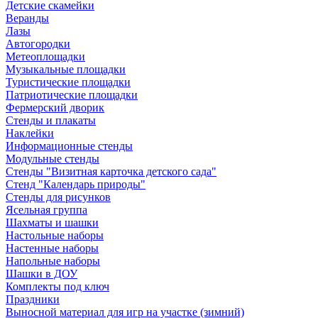
Детские скамейки
Веранды
Лазы
Автогородки
Метеоплощадки
Музыкальные площадки
Туристические площадки
Патриотические площадки
Фермерский дворик
Стенды и плакаты
Наклейки
Информационные стенды
Модульные стенды
Стенды "Визитная карточка детского сада"
Стенд "Календарь природы"
Стенды для рисунков
Ясельная группа
Шахматы и шашки
Настольные наборы
Настенные наборы
Напольные наборы
Шашки в ДОУ
Комплекты под ключ
Праздники
Выносной материал для игр на участке (зимний)