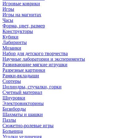
Игровые коврики
Игры
Игры на магнитах
Часы
Форма, цвет, размер
Конструкторы
Кубики
Лабиринты
Мозаики
Набор для детского творчества
Научные лаборатории и эксперименты
Развивающие мягкие игрушки
Разрезные картинки
Рамки-вкладыши
Сортеры
Цилиндры, стучалки, горки
Счетный материал
Шнуровки
Электровикторины
Бизиборды
Шахматы и шашки
Пазлы
Сюжетно-ролевые игры
Больница
Уголки уединения