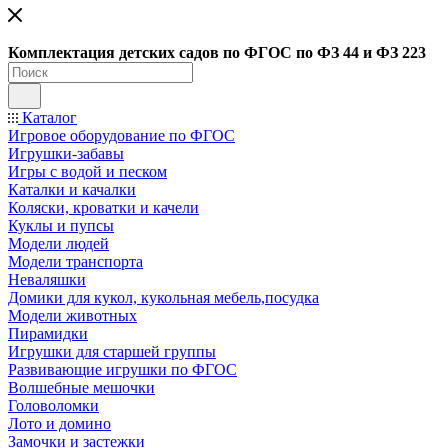
Ко
мплектация детских садов по ФГОC по ФЗ 44 и ФЗ 223
Каталог
Игровое оборудование по ФГОС
Игрушки-забавы
Игры с водой и песком
Каталки и качалки
Коляски, кроватки и качели
Куклы и пупсы
Модели людей
Модели транспорта
Неваляшки
Домики для кукол, кукольная мебель,посудка
Модели животных
Пирамидки
Игрушки для старшей группы
Развивающие игрушки по ФГОС
Волшебные мешочки
Головоломки
Лото и домино
Замочки и застежки