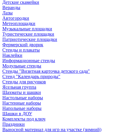
Детские скамейки
Веранды
Лазы
Автогородки
Метеоплощадки
Музыкальные площадки
Туристические площадки
Патриотические площадки
Фермерский дворик
Стенды и плакаты
Наклейки
Информационные стенды
Модульные стенды
Стенды "Визитная карточка детского сада"
Стенд "Календарь природы"
Стенды для рисунков
Ясельная группа
Шахматы и шашки
Настольные наборы
Настенные наборы
Напольные наборы
Шашки в ДОУ
Комплекты под ключ
Праздники
Выносной материал для игр на участке (зимний)