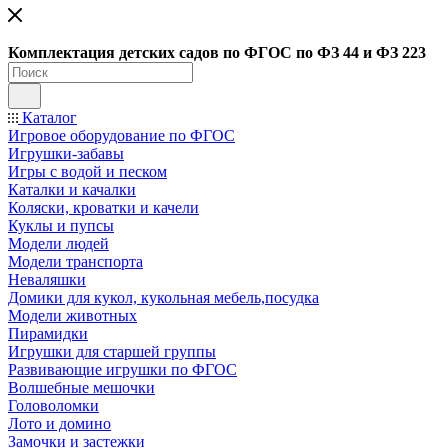
Ко
мплектация детских садов по ФГОC по ФЗ 44 и ФЗ 223
Каталог
Игровое оборудование по ФГОС
Игрушки-забавы
Игры с водой и песком
Каталки и качалки
Коляски, кроватки и качели
Куклы и пупсы
Модели людей
Модели транспорта
Неваляшки
Домики для кукол, кукольная мебель,посудка
Модели животных
Пирамидки
Игрушки для старшей группы
Развивающие игрушки по ФГОС
Волшебные мешочки
Головоломки
Лото и домино
Замочки и застежки