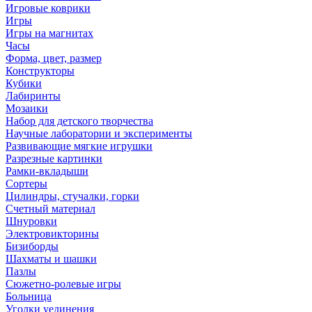
Игровые коврики
Игры
Игры на магнитах
Часы
Форма, цвет, размер
Конструкторы
Кубики
Лабиринты
Мозаики
Набор для детского творчества
Научные лаборатории и эксперименты
Развивающие мягкие игрушки
Разрезные картинки
Рамки-вкладыши
Сортеры
Цилиндры, стучалки, горки
Счетный материал
Шнуровки
Электровикторины
Бизиборды
Шахматы и шашки
Пазлы
Сюжетно-ролевые игры
Больница
Уголки уединения