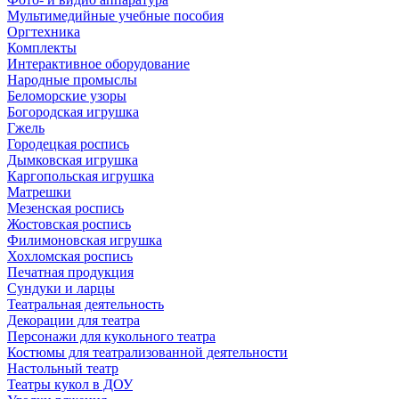
Мультимедийные учебные пособия
Оргтехника
Комплекты
Интерактивное оборудование
Народные промыслы
Беломорские узоры
Богородская игрушка
Гжель
Городецкая роспись
Дымковская игрушка
Каргопольская игрушка
Матрешки
Мезенская роспись
Жостовская роспись
Филимоновская игрушка
Хохломская роспись
Печатная продукция
Сундуки и ларцы
Театральная деятельность
Декорации для театра
Персонажи для кукольного театра
Костюмы для театрализованной деятельности
Настольный театр
Театры кукол в ДОУ