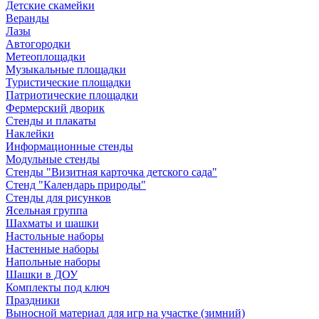
Детские скамейки
Веранды
Лазы
Автогородки
Метеоплощадки
Музыкальные площадки
Туристические площадки
Патриотические площадки
Фермерский дворик
Стенды и плакаты
Наклейки
Информационные стенды
Модульные стенды
Стенды "Визитная карточка детского сада"
Стенд "Календарь природы"
Стенды для рисунков
Ясельная группа
Шахматы и шашки
Настольные наборы
Настенные наборы
Напольные наборы
Шашки в ДОУ
Комплекты под ключ
Праздники
Выносной материал для игр на участке (зимний)