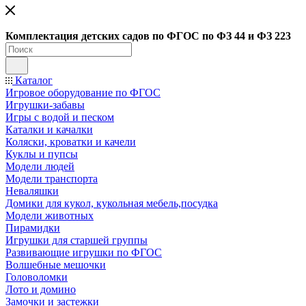
Ко
мплектация детских садов по ФГОC по ФЗ 44 и ФЗ 223
Каталог
Игровое оборудование по ФГОС
Игрушки-забавы
Игры с водой и песком
Каталки и качалки
Коляски, кроватки и качели
Куклы и пупсы
Модели людей
Модели транспорта
Неваляшки
Домики для кукол, кукольная мебель,посудка
Модели животных
Пирамидки
Игрушки для старшей группы
Развивающие игрушки по ФГОС
Волшебные мешочки
Головоломки
Лото и домино
Замочки и застежки