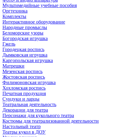
Мультимедийные учебные пособия
Оргтехника
Комплекты
Интерактивное оборудование
Народные промыслы
Беломорские узоры
Богородская игрушка
Гжель
Городецкая роспись
Дымковская игрушка
Каргопольская игрушка
Матрешки
Мезенская роспись
Жостовская роспись
Филимоновская игрушка
Хохломская роспись
Печатная продукция
Сундуки и ларцы
Театральная деятельность
Декорации для театра
Персонажи для кукольного театра
Костюмы для театрализованной деятельности
Настольный театр
Театры кукол в ДОУ