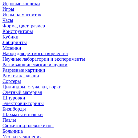
Игровые коврики
Игры
Игры на магнитах
Часы
Форма, цвет, размер
Конструкторы
Кубики
Лабиринты
Мозаики
Набор для детского творчества
Научные лаборатории и эксперименты
Развивающие мягкие игрушки
Разрезные картинки
Рамки-вкладыши
Сортеры
Цилиндры, стучалки, горки
Счетный материал
Шнуровки
Электровикторины
Бизиборды
Шахматы и шашки
Пазлы
Сюжетно-ролевые игры
Больница
Уголки уединения