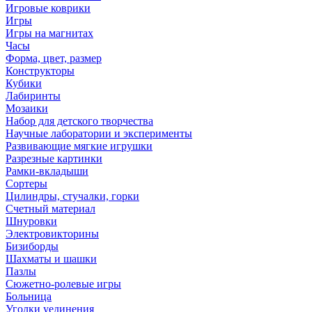
Игровые коврики
Игры
Игры на магнитах
Часы
Форма, цвет, размер
Конструкторы
Кубики
Лабиринты
Мозаики
Набор для детского творчества
Научные лаборатории и эксперименты
Развивающие мягкие игрушки
Разрезные картинки
Рамки-вкладыши
Сортеры
Цилиндры, стучалки, горки
Счетный материал
Шнуровки
Электровикторины
Бизиборды
Шахматы и шашки
Пазлы
Сюжетно-ролевые игры
Больница
Уголки уединения