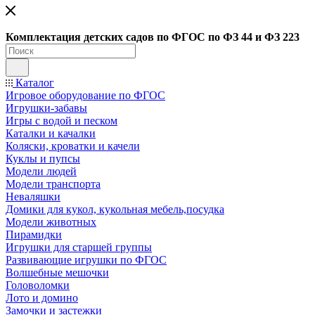
Ко
мплектация детских садов по ФГОC по ФЗ 44 и ФЗ 223
Каталог
Игровое оборудование по ФГОС
Игрушки-забавы
Игры с водой и песком
Каталки и качалки
Коляски, кроватки и качели
Куклы и пупсы
Модели людей
Модели транспорта
Неваляшки
Домики для кукол, кукольная мебель,посудка
Модели животных
Пирамидки
Игрушки для старшей группы
Развивающие игрушки по ФГОС
Волшебные мешочки
Головоломки
Лото и домино
Замочки и застежки