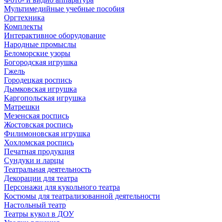
Мультимедийные учебные пособия
Оргтехника
Комплекты
Интерактивное оборудование
Народные промыслы
Беломорские узоры
Богородская игрушка
Гжель
Городецкая роспись
Дымковская игрушка
Каргопольская игрушка
Матрешки
Мезенская роспись
Жостовская роспись
Филимоновская игрушка
Хохломская роспись
Печатная продукция
Сундуки и ларцы
Театральная деятельность
Декорации для театра
Персонажи для кукольного театра
Костюмы для театрализованной деятельности
Настольный театр
Театры кукол в ДОУ