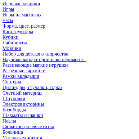
Игровые коврики
Игры
Игры на магнитах
Часы
Форма, цвет, размер
Конструкторы
Кубики
Лабиринты
Мозаики
Набор для детского творчества
Научные лаборатории и эксперименты
Развивающие мягкие игрушки
Разрезные картинки
Рамки-вкладыши
Сортеры
Цилиндры, стучалки, горки
Счетный материал
Шнуровки
Электровикторины
Бизиборды
Шахматы и шашки
Пазлы
Сюжетно-ролевые игры
Больница
Уголки уединения