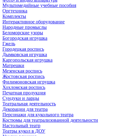
Мультимедийные учебные пособия
Оргтехника
Комплекты
Интерактивное оборудование
Народные промыслы
Беломорские узоры
Богородская игрушка
Гжель
Городецкая роспись
Дымковская игрушка
Каргопольская игрушка
Матрешки
Мезенская роспись
Жостовская роспись
Филимоновская игрушка
Хохломская роспись
Печатная продукция
Сундуки и ларцы
Театральная деятельность
Декорации для театра
Персонажи для кукольного театра
Костюмы для театрализованной деятельности
Настольный театр
Театры кукол в ДОУ