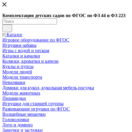
Ко
мплектация детских садов по ФГОC по ФЗ 44 и ФЗ 223
Каталог
Игровое оборудование по ФГОС
Игрушки-забавы
Игры с водой и песком
Каталки и качалки
Коляски, кроватки и качели
Куклы и пупсы
Модели людей
Модели транспорта
Неваляшки
Домики для кукол, кукольная мебель,посудка
Модели животных
Пирамидки
Игрушки для старшей группы
Развивающие игрушки по ФГОС
Волшебные мешочки
Головоломки
Лото и домино
Замочки и застежки