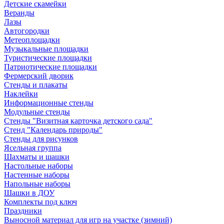
Детские скамейки
Веранды
Лазы
Автогородки
Метеоплощадки
Музыкальные площадки
Туристические площадки
Патриотические площадки
Фермерский дворик
Стенды и плакаты
Наклейки
Информационные стенды
Модульные стенды
Стенды "Визитная карточка детского сада"
Стенд "Календарь природы"
Стенды для рисунков
Ясельная группа
Шахматы и шашки
Настольные наборы
Настенные наборы
Напольные наборы
Шашки в ДОУ
Комплекты под ключ
Праздники
Выносной материал для игр на участке (зимний)